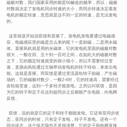
磁极对数，我们国家采用的都是50赫兹的频率，所以，磁极
对数就决定了发电机同步转速的大小，而同步转速决定着发
电机的额定转速，意思就是达不到一定的转速，是无法发电
的。
这里就该开始说双馈和直驱了。发电机发电要通过电磁感
应，电磁感应里的磁是怎么来的呢？一是励磁，二是用永磁
体。直驱风机就是用的永磁体，它的发电机里面的磁极对数
很大，一般在四、五十到一百对之间，在如此大的磁极对数
之下，它的额定转速就变的很小很小，所以不需要经过变
速，直接由风轮通过主轴带动发电机的转子转动，来发出电
能。这就是直驱。而双馈是通过变流器给转子励磁，产生磁
场的，它的磁极对数少，一般2-4对，它的转速高，需要经过
齿轮箱变速，达到一千多转才能发电。之所以叫双馈，是因
为它的转子和定子在达到超同步之后都能产生电能，向电网
反馈。
双馈，说的就是它的定子和转子都能发电。它还有亚同步状
态，亚同步的时候，只有定子发电，转子不发电。还有一个
同步状态，这个状态我也不是很清楚。它的定子和电网直接