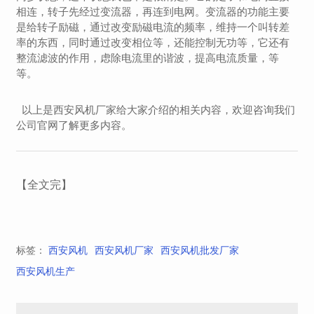
相连，转子先经过变流器，再连到电网。变流器的功能主要
是给转子励磁，通过改变励磁电流的频率，维持一个叫转差
率的东西，同时通过改变相位等，还能控制无功等，它还有
整流滤波的作用，虑除电流里的谐波，提高电流质量，等
等。
以上是西安风机厂家给大家介绍的相关内容，欢迎咨询我们
公司官网了解更多内容。
【全文完】
标签：
西安风机
西安风机厂家
西安风机批发厂家
西安风机生产