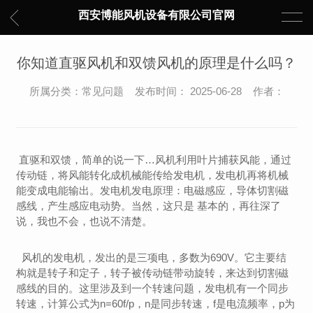
西安博能风机设备有限公司官网
你知道直驱风机和双馈风机的原理是什么吗？
所属分类：常见问题 发布时间： 2025-06-28 作者：
直驱和双馈，简单的说一下…风机利用叶片捕获风能，通过
传动链，将风能转化成机械能传给发电机，发电机再将机械
能变成电能输出。发电机发电原理：电磁感应，导体切割磁
感线，产生感应电动势。当然，这只是 基本的，再往深了
说，我也不会，也说不清楚。
风机的发电机，发出的是三项电，多数为690V。它主要结
构就是转子和定子，转子被传动链带动旋转，来达到切割磁
感线的目的。这里涉及到一个转速问题，发电机有一个同步
转速，计算公式为n=60f/p，n是同步转速，f是电流频率，p为