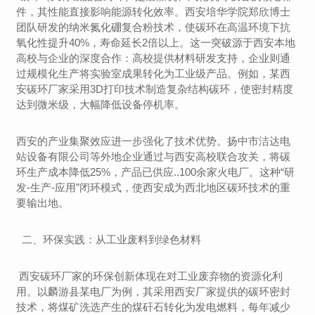
件，其性能直接影响能源转化效率。西安培华学院郑欣博士
团队研发的纳米氮化硼复合粉技术，使碳环在高温环境下抗
氧化性提升40%，寿命延长2倍以上。这一突破源于西安本地
高校与企业的深度合作：高校提供材料研发支持，企业则通
过规模化生产将实验室成果转化为工业级产品。例如，某西
安碳环厂家采用3D打印技术制造复杂结构碳环，使密封精度
达到微米级，大幅降低设备停机率。
西安的产业集聚效应进一步强化了技术优势。扬中市洁达电
站设备有限公司等外地企业通过与西安高校联合攻关，将碳
环生产成本降低25%，产品已供应..100余家火电厂。这种“研
发-生产-应用”闭环模式，使西安成为西北地区碳环技术的重
要输出地。
二、环保实践：从工业废料到绿色材料
西安碳环厂家的环保创新体现在对工业废弃物的资源化利
用。以麟游县某电厂为例，其采用西安厂家提供的碳环密封
技术，将煤矿洗选产生的煤矸石转化为发电燃料，每年减少