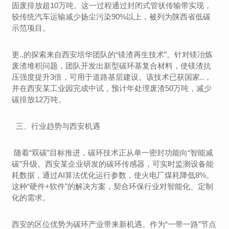
固废排放超10万吨。这一过程通过封闭式管状传输带实现，
较传统汽车运输减少扬尘污染90%以上，被列为陕西省低碳
示范项目。
更..的探索来自西安培华团队的“镁渣再生技术”。针对镁冶炼
废渣堆积问题，团队开发出新型碳环基复合材料，使镁渣抗
压强度提升3倍，可用于道路基层建设。该技术已获国家..，
并在西安某工业园完成中试，预计年处理废渣50万吨，减少
碳排放12万吨。
三、行业趋势与西安机遇
随着“双碳”目标推进，碳环技术正从单一密封功能向“智能减
碳”升级。西安某企业研发的碳环传感器，可实时监测设备能
耗数据，通过AI算法优化运行参数，使火电厂煤耗降低8%。
这种“硬件+软件”的解决方案，契合环保行业对智能化、定制
化的需求。
西安的区位优势为碳环产业带来新机遇。作为“一带一路”节点